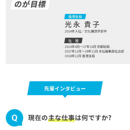
のが目標
香港支局
光永 貴子
2014年入社／文化構想学部卒
社歴
2014年4月～17年10月 京都総局
2017年11月～18年11月 本社編集局社会部
2018年12月 香港支局
先輩インタビュー
Q
現在の
主な仕事
は何ですか?