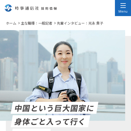
時事通信社
採用情報
Menu
ホーム
主な職種：一般記者
先輩インタビュー：光永 貴子
中国という巨大国家に
身体ごと入って行く