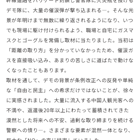
デモ隊に、大量の催涙弾が撃ち込まれる―。そんな光
景が年明けまで無数に繰り返されるようになり、いつ
でも現場に駆け付けられるよう、職場と自宅にガスマ
スクとゴーグルを常備し取材に当たりました。当初は
「距離の取り方」を分かっていなかったため、催涙ガ
スを直接吸い込み、あまりの苦しさに道ばたで動けな
くなったこともあります。
取材を通して、デモの背景が条例改正への反発や単純
な「自由と民主」への希求だけではないことが、徐々
に実感されました。大量に流入する中国人観光客への
不満や、返還後20年以上にわたって蓄積されてきた
漠然とした将来への不安、過剰な取り締まりを続ける
警察への憤り―。さまざまな要素が混然一体となり、
巨大な「NO」の声に結実していました。