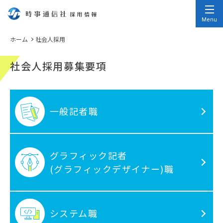
時事通信社
採用情報
Menu
ホーム
社会人採用
社会人採用募集要項
一般記者職
グラフィック記者
(グラフィックデザイナー)職
システム職