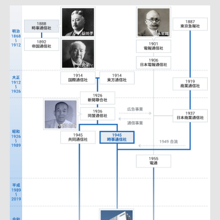
増田孝
光永星郎
渋沢栄一
古野伊之助
時事通信社ビル