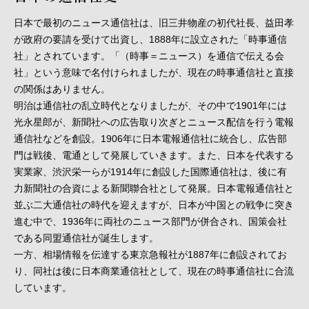
日本で最初のニュース通信社は、旧三井物産の初代社長、益田孝
が政府の要請を受けて出資し、1888年に設立された「時事通信
社」とされています。「（時事＝ニュース）を通信で伝える会
社」という意味で名付けられましたが、現在の時事通信社と直接
の関係はありません。
明治は通信社の乱立時代となりましたが、その中で1901年には
光永星郎が、新聞社への広告取り次ぎとニュース配信を行う電報
通信社などを創設。1906年に日本電報通信社に統合し、広告部
門は戦後、電通として発展していきます。また、日本を代表する
実業家、渋沢栄一らが1914年に創設した国際通信社は、後に有
力新聞社の合資による新聞聯合社として発展。日本電報通信社と
並ぶ二大通信社の時代を迎えますが、日本が中国との戦争に突き
進む中で、1936年に両社のニュース部門が併合され、国策会社
である同盟通信社が誕生します。
一方、相場情報を伝達する東京急報社が1887年に創設されてお
り、同社は後に日本商業通信社として、現在の時事通信社に合流
しています。