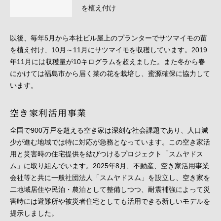
を植え付け
以後、毎年5月から本社ビル屋上のプランターでサツマイモの苗
を植え付け、10月～11月にサツマイモを収穫しています。2019
年11月には収穫量が10キログラムを超えました。また冬から春
にかけては福島市から届く菜の花を栽培し、蜜源確保に協力して
います。
空き家利活用事業
全国で900万戸を超える空き家は深刻な社会課題であり、人口減
少が進む地域では特に対応が急務となっています。この空き家活
用と災害時の住宅提供を結びつけるプロジェクト「スムヤドス
ム」に取り組んでいます。2025年8月、不動産、空き家活用事業
会社等と共に一般社団法人「スムヤドスム」を設立し、空き家を
二地域居住や民泊・農泊として整備しつつ、耐震補強によって災
害時には避難所や被災者住宅としても活用できる新しいモデルを
提示しました。