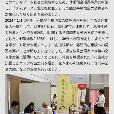
このコンセプトを社会に実装するため、休眠預金活用事業に申請
し、「スムヤドスム北陸復興版」として能登半島地震の被災者を
対象にした取り組みを進めました。
2024年1月に発生した能登半島地震の被災地を対象とする居住支
援の一環として、25年6月に石川県七尾市と連携して、地域住民
を対象とした空き家利活用に関する意識調査を郵送方式で実施し
ました。郵送総数2,695件に対し1,136件の回答があり、多くの空
き家が「対応が未定」のままである現状や、専門的な相談への需
要が高いことが明らかになりました。調査結果は同市の今後の空
き家対策に活用いただくとともに、相談を希望された方に当社が
設置したウェブ相談窓口を通じ、空き家の利活用を行う専門事業
者の紹介などの支援を行いました。