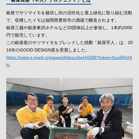
「銀座焼酎（芋人）プロジェクト」とは
銀座でサツマイモを栽培し街の活性化と屋上緑化に取り組む活動
で、収穫したイモは福岡県豊前市の酒蔵で醸造されます。
銀座三越や銀座東武ホテルなど20団体以上が参加し、1本約2000
円で販売しています。
この銀座産のサツマイモをブレンドした焼酎「銀座芋人」は、20
16年のGOOD DESIGN賞を受賞しました。
https://www.g-mark.org/award/describe/44388?token=8uo6RnHI
hj