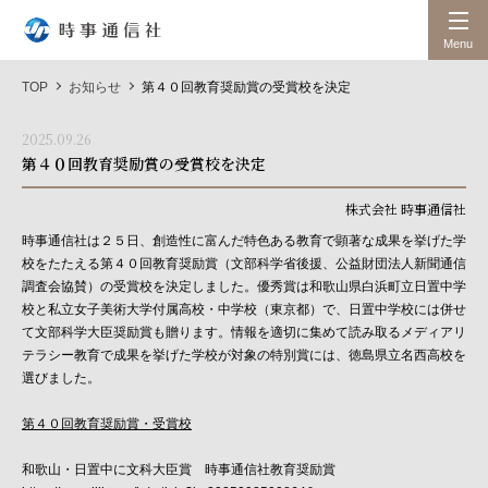
時事通信社
Menu
TOP
お知らせ
第４０回教育奨励賞の受賞校を決定
2025.09.26
第４０回教育奨励賞の受賞校を決定
株式会社 時事通信社
時事通信社は２５日、創造性に富んだ特色ある教育で顕著な成果を挙げた学
校をたたえる第４０回教育奨励賞（文部科学省後援、公益財団法人新聞通信
調査会協賛）の受賞校を決定しました。優秀賞は和歌山県白浜町立日置中学
校と私立女子美術大学付属高校・中学校（東京都）で、日置中学校には併せ
て文部科学大臣奨励賞も贈ります。情報を適切に集めて読み取るメディアリ
テラシー教育で成果を挙げた学校が対象の特別賞には、徳島県立名西高校を
選びました。
第４０回教育奨励賞・受賞校
和歌山・日置中に文科大臣賞 時事通信社教育奨励賞