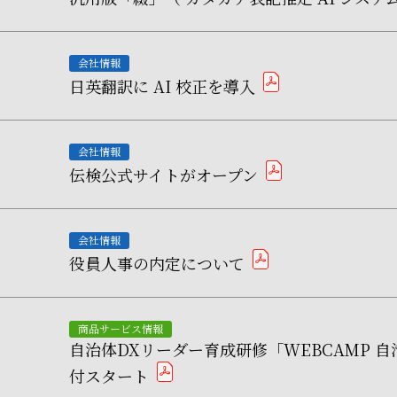
会社情報
日英翻訳に AI 校正を導入
pdf
会社情報
伝検公式サイトがオープン
pdf
会社情報
役員人事の内定について
pdf
商品サービス情報
自治体DXリーダー育成研修「WEBCAMP 
付スタート
pdf