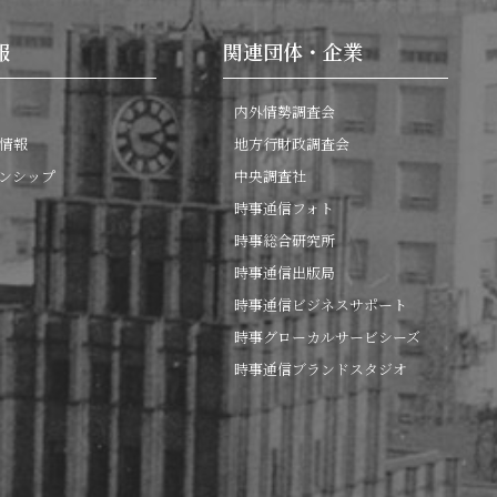
報
関連団体・企業
内外情勢調査会
情報
地方行財政調査会
ンシップ
中央調査社
時事通信フォト
時事総合研究所
時事通信出版局
時事通信ビジネスサポート
時事グローカルサービシーズ
時事通信ブランドスタジオ