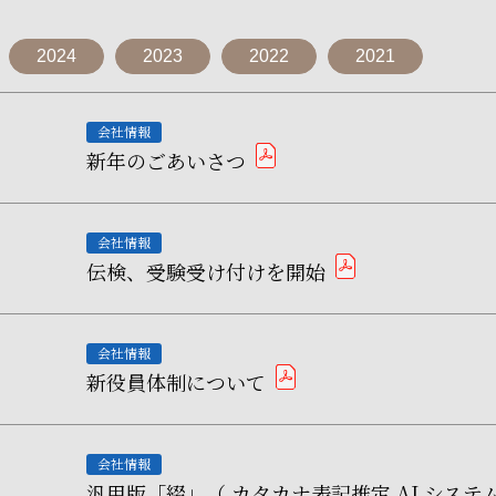
2024
2023
2022
2021
会社情報
新年のごあいさつ
pdf
会社情報
伝検、受験受け付けを開始
pdf
会社情報
新役員体制について
pdf
会社情報
汎用版「綴」（ カタカナ表記推定 AI シス