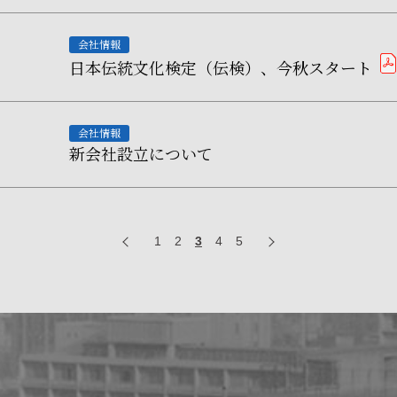
会社情報
日本伝統文化検定（伝検）、今秋スタート
会社情報
新会社設立について
1
2
3
4
5
前へ
次へ